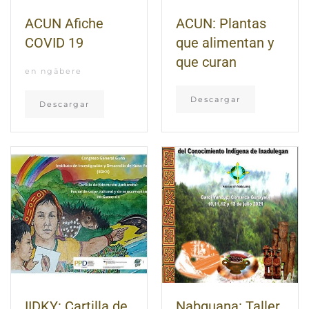
ACUN Afiche
ACUN: Plantas
COVID 19
que alimentan y
que curan
en ngäbere
Descargar
Descargar
IIDKY: Cartilla de
Nabguana: Taller